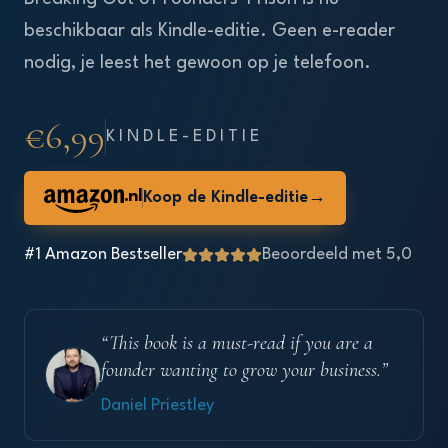
beschikbaar als Kindle-editie. Geen e-reader
nodig, je leest het gewoon op je telefoon.
€6,99
KINDLE-EDITIE
.nl
Koop de Kindle-editie
→
#1 Amazon Bestseller
Beoordeeld met 5,0
“
This book is a must-read if you are a
founder wanting to grow your business.
”
Daniel Priestley