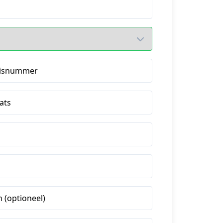
isnummer
ats
 (optioneel)